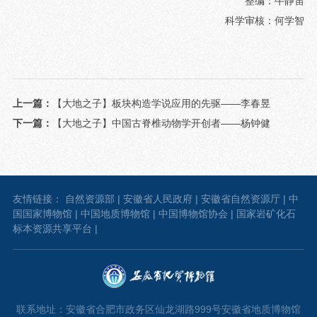
整编：牛静笛
科学审核：何学智
上一篇：
【大地之子】板块构造学说应用的先驱——李春昱
下一篇：
【大地之子】中国古脊椎动物学开创者——杨钟健
友情链接：
自然资源部
|
安徽省人民政府
|
安徽省自然资源厅
|
中
国国家博物馆
|
中国地质博物馆
|
中国博物馆协会
|
国家岩矿化石
标本资源共享平台
|
联系地址：安徽省合肥市政务区仙龙湖路999号安徽省地质博物馆