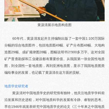
黄汲清展示地质构造图
60年代，黄汲清发起并主持编制出版了一套中国1:100万国际
分幅的综合地质图件，包括地质图49幅、矿产分布图48幅、大地构
造图29幅、成矿规律图28幅，图幅说明书计900多万字。这对全国
矿产普查勘探和工业建设都有重要价值。从我国第一张全国性地质
图，到全国性一套地质图，再到亚洲地质图，显示了我国地质图类
编绘事业的发展，也记载了黄汲清在这方面的贡献。
地质学史研究者
黄汲清对中国地质学史的研究情有独钟，他关注地质学学科前
沿发展和历史进程，对中国地质科学的发展有冷静、睿智的思考。
早在1946年就发表研究中国地质学史的论文《三十年来之中国地质