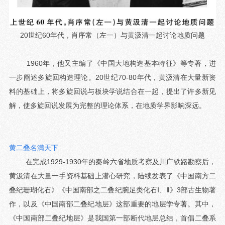
20世纪60年代，肖序常（左一）与黄汲清一起讨论地质问题
1960年，他又主编了《中国大地构造基本特征》等专著，进
一步阐述多旋回构造理论。20世纪70-80年代，黄汲清在大量新资
料的基础上，将多旋回说与板块学说结合在一起，提出了许多新见
解，使多旋回说发展为完整的理论体系，在地质学界影响深远。
黄二叠名满天下
在完成1929-1930年的秦岭六省地质考察及川广铁路勘察后，
黄汲清在大量一手资料基础上潜心研究，陆续发表了《中国南方二
叠纪珊瑚化石》《中国南部之二叠纪腕足类化石Ⅰ、Ⅱ》3部古生物著
作，以及《中国南部二叠纪地层》这部重要的地层学专著。其中，
《中国南部二叠纪地层》是我国第一部断代地层总结，首倡二叠系