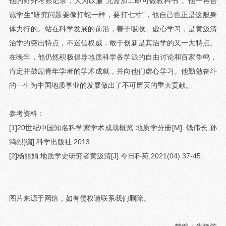
他的野外考察记录，大为叹服“无需加工即可做教科书”。他一再告
诫学生“研究问题要像打蛇一样，要打七寸”，他自己也正是这般身
体力行的。站在科学发展的前沿，善于吸收、虚心学习，是黄汲清
治学的突出特点，不迷信权威，敢于创新是其治学的又一大特点。
在晚年，他仍然积极倡导地质科学各学派的自由讨论和百家争鸣，
肯定并鼓励青年学者的学术成就，并向他们虚心学习。他勤勉奋斗
的一生为中国地质事业的发展做出了不可磨灭的重大贡献。
参考资料：
[1]20世纪中国知名科学家学术成就概览.地质学分册[M]. 钱伟长,孙
鸿烈[编].科学出版社.2013
[2]杨丽娟.地质学史研究者黄汲清[J].今日科苑,2021(04):37-45.
图片来源于网络，如有侵权请联系我们删除。