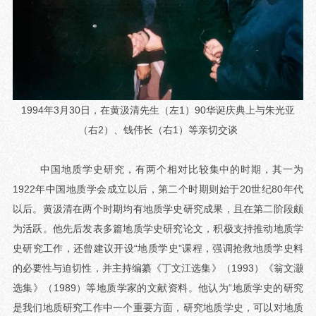
1994年3月30日，在黄汲清先生（左1）90华诞庆典上与朱光亚
（右2）、钱伟长（右1）等亲切交谈
中国地质学史研究，有两个相对比较集中的时期，其一为
1922年中国地质学会成立以后，第二个时期则始于20世纪80年代
以后。黄汲清在两个时期均有地质学史研究成果，且在第二阶段颇
为活跃。他先后发表多篇地质学史研究论文，积极支持推动地质学
史研究工作，还曾建议开设“地质学史”课程，强调抢救地质学史料
的必要性与迫切性，并主持编纂《丁文江选集》（1993）《翁文灏
选集》（1989）等地质学家的文献资料。他认为“地质学史的研究
是我们地质研究工作中一个重要方面，研究地质学史，可以对地质