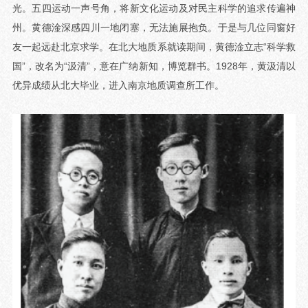
光。五四运动一声号角，将新文化运动及对民主科学的追求传遍神
州。黄德淦深感四川一地闭塞，无法施展抱负。于是与几位同窗好
友一起远赴北京求学。在北大地质系就读期间，黄德淦立志“科学救
国”，改名为“汲清”，意在广纳新知，博览群书。1928年，黄汲清以
优异成绩从北大毕业，进入南京地质调查所工作。