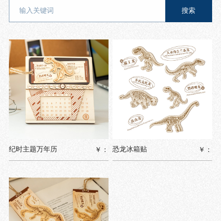
纪时主题万年历
恐龙冰箱贴
￥：
￥：