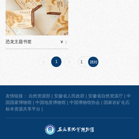
恐龙主题书签
￥：
1
友情链接：
自然资源部
|
安徽省人民政府
|
安徽省自然资源厅
|
中
国国家博物馆
|
中国地质博物馆
|
中国博物馆协会
|
国家岩矿化石
标本资源共享平台
|