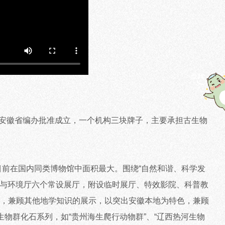
安徽省编办批准成立，一个机构三块牌子，主要承担古生物
，目前在国内同类博物馆中面积最大。围绕“自然和谐、科学发
源与环境厅六个常设展厅，附设临时展厅、特效影院、科普教
，兼顾其他地学知识的展示，以突出安徽本地为特色，兼顾
物群化石系列，如“贵州海生爬行动物群”、“辽西热河生物