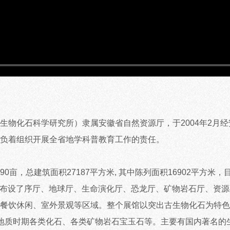
化石科学研究所）隶属安徽省自然资源厅，于2004年2月经
肩负着组织开展全省地学科普教育工作的责任。
，总建筑面积27187平方米, 其中陈列面积16902平方米
线，布设了序厅、地球厅、生命演化厅、恐龙厅、矿物岩石厅、资
餐饮休闲、室外景观等区域。整个展馆以突出古生物化石为特色
地质时期各类化石、各类矿物岩石宝玉石等。主要有国内著名的生