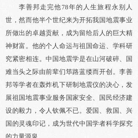
李善邦走完他
78年的人生旅程永别人
世，然而他半个世纪来为开拓我国地震事业
所做出的卓越贡献
，
成
为
留给后人的巨大精
神财富。他的个人
命运
与祖国
命运
、学科研
究紧密相连。中国地震学是在山河破碎、国
难当头之际由前辈们
筚路蓝缕
而开创。李善
邦
等学
者
在轰炸
机
下研制地震仪的决心
，发
展祖国地震事业服务国家安全、国民经济建
设的毅力
，
令人钦佩不已
。爱国、救国、兴
国的灵魂印记，成为世代中国学者科学探究
的力量源泉。