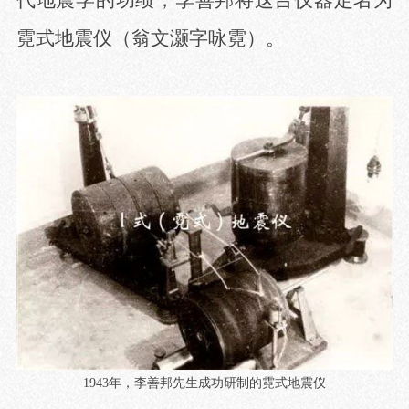
霓式地震仪（翁文灏字咏霓）。
1943
年，李善邦先生成功研制的霓式地震仪