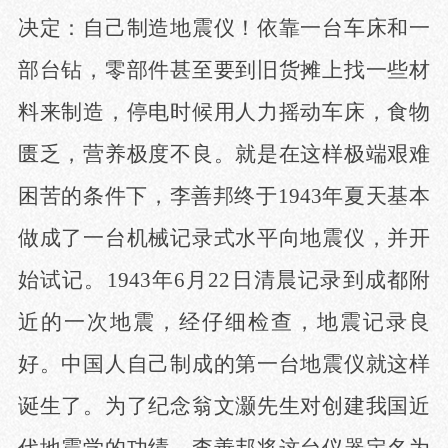
决定：自己制造地震仪！依靠一台车床和一
部台钻，零部件甚至要到旧货摊上找一些材
料来制造，停电时候用人力摇动车床，食物
匮乏，营养极度不良。就是在这样极端艰难
困苦的条件下，李善邦终于
1943年夏天基本
做成了一台机械记录式水平向地震仪，并开
始试记。1943年6月22日清晨记录到成都附
近的一次地震，经仔细检查，地震记录良
好。中国人自己制成的第一台地震仪就这样
诞生了。为了纪念翁文灏先生对创建我国近
代地震学的功绩，李善邦将这台仪器定名为