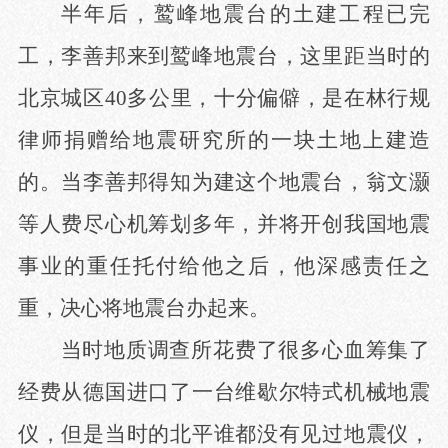
半年后，鹫峰地震台的土建工程已完
工，李善邦来到鹫峰地震台，这里距当时的
北京城区
40多公里，十分偏僻，是在林行规
律师捐赠给地震研究所的一块土地上建造
的。当李善邦得知为建这个地震台，翁文灏
等人费尽心机筹划多年，并将开创我国地震
事业的重任托付给他之后，他深感责任之
重，决心将地震台办起来。
当时地质调查所花费了很多心血筹集了
经费从德国进口了一台维歇尔特式机械地震
仪，但是当时的北平谁都没有见过地震仪，