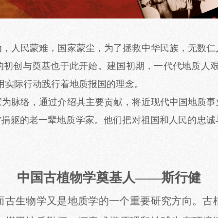
为，人民蒙难，国家蒙尘，为了拯救中华民族，无数仁
的初创与奠基也于此开始。
建国初期，
一代代地质人
用实际行动践行着地质报国的理念。
家为脉络，通过介绍其主要贡献，
将
近现代中国
地质事
”
捐躯的老一辈地质学家
。
他们
把对祖国和人民的忠诚
中国古植物学奠基人
——斯行健
而古生物学又是地质学的一个重要研究方向。古