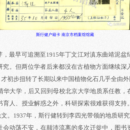
斯行健户籍卡
南京市档案馆馆藏
芽，最早可追溯至
1915年丁文江对滇东曲靖泥盆
研究。但两位学者后来都没在古植物方面继续深入
，才初步扭转了长期以来中国植物化石几乎全由外
于清华大学，后又回到母校北京大学地质系任教
书育人、授业解惑之外，科研探索很难获得支持
文。1937年，斯行健转到李四光
带领
的地质研究
社会动荡不安，在颠沛流离的多次迁徙中，图书