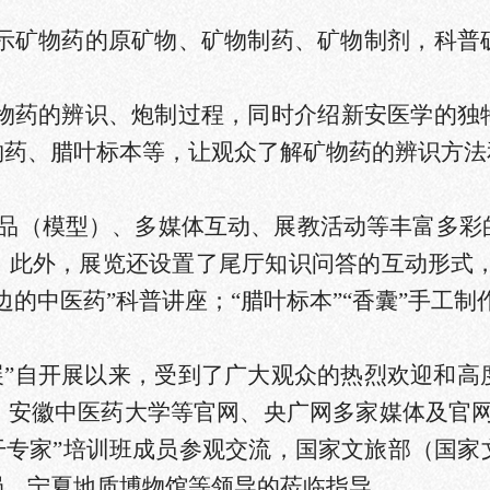
展示矿物药的原矿物、矿物制药、矿物制剂，科
矿物药的辨识、炮制过程，同时
介绍新安医学的独
物药、腊叶标本等，让观众了解矿物药的辨识方法
品
（模型）
、多媒体互动、展教活动等丰富多彩
；此外，展览还设置了尾厅知识问答的互动形式，
边的中医药”科普讲座；“腊叶标本”“香囊”手工
展”自开展以来，受到了广大观众的热烈欢迎和高
、安徽中医药大学等官网、央广网
多家媒
体
及官
干专家”培训班成员参观交流，国家文旅部（国
局、宁夏地质博物馆等领导的莅临指导。