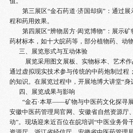
值。
第三展区“金石药道·济国却病”：通过
程和药用效果。
第四展区“辨物居方·闳览博物”：展示
药材标本，如十大皖药等，部分植物药、动
三、展览
形式
与互动体验
展
览采用图文展板、实物标本、艺术作
通过虚拟现实技术参与传统的中药炮制过程
的知识。
在展览过程中，开展地博大讲堂“身
四、
展览
成果与影响
“金石·本草——矿物与中医药文化探寻
安徽中医药管理局官网、安徽省自然资源厅
动”。现场迎来近百位在皖培训“中医业务骨
资源厅、浙江省经信厅、安徽省中医药管理