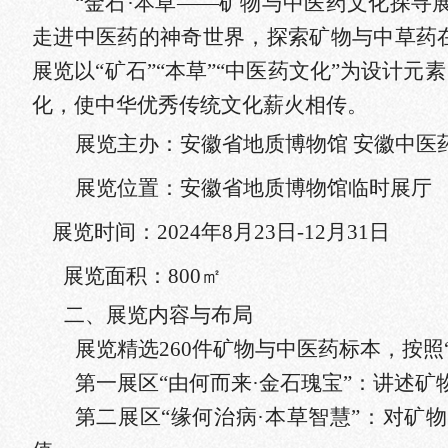
“金石·本草——矿物与中医药文化探寻展
走进中医药的神奇世界，探索矿物与中草药
展览
以“矿石”“本草”“中医药文化”为设
化，使中华优秀传统文化薪火相传。
展览主办：
安徽省地质博物馆
安徽中医
展览位置：
安徽省地质博物馆临时展厅
展览时间：
2024年8月23日-12月31日
展览面积：
800㎡
二、展览内容与布局
展览
精选
260件矿物与中医药标本，
按照
第一展区“由何而来·金石瑰宝”：讲述
第二展区“缘何治病·本草智慧”：对