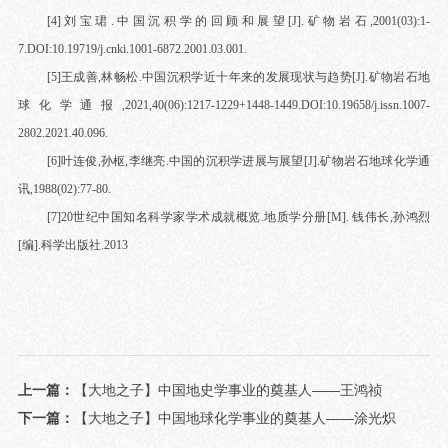
[
4
]
刘宝珺
.
中国沉积学的回顾和展望
[J].
矿物岩石
,2001(03):1-
7.DOI:10.19719/j.cnki.1001-6872.2001.03.001.
[
5
]
王成善
,
林畅松
.
中国沉积学近十年来的发展现状与趋势
[J].
矿物岩石地
球化学通报
,2021,40(06):1217-1229+1448-1449.DOI:10.19658/j.issn.1007-
2802.2021.40.096.
[
6
]
叶连俊
,
孙枢
,
李继亮
.
中国的沉积学进展与展望
[J].
矿物岩石地球化学通
讯
,1988(02):77-80.
[7]20
世纪中国知名科学家学术成就概览
.
地质学分册
[M].
钱伟长
,
孙鸿烈
[
编
].
科学出版社
.2013
上一篇：
【大地之子】中国地史学事业的奠基人——王鸿祯
下一篇：
【大地之子】中国地球化学事业的奠基人——涂光炽