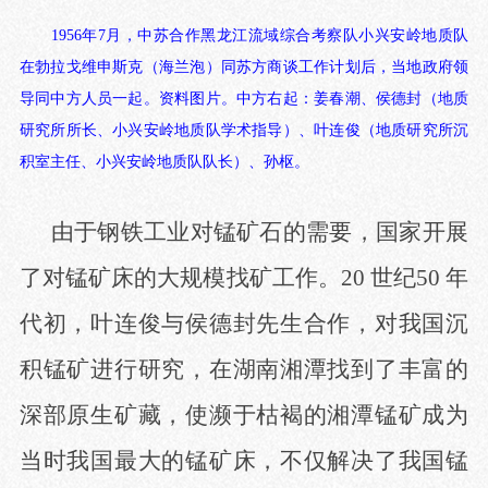
1956
年
7
月，中苏合作黑龙江流域综合考察队小兴安岭地质队
在勃拉戈维申斯克（海兰泡）同苏方商谈工作计划后，当地政府领
导同中方人员一起。资料图片。中方右起：姜春潮、侯德封（地质
研究所所长、小兴安岭地质队学术指导）、叶连俊（地质研究所沉
积室主任、小兴安岭地质队队长）、孙枢。
由于钢铁工业对锰矿石的需要，国家开展
了对锰矿床的大规模找矿工作。
20 世纪50 年
代初，叶连俊与侯德封先生合作，对我国沉
积锰矿进行研究，在湖南湘潭找到了丰富的
深部原生矿藏，使濒于枯褐的湘潭锰矿成为
当时我国最大的锰矿床，不仅解决了我国锰