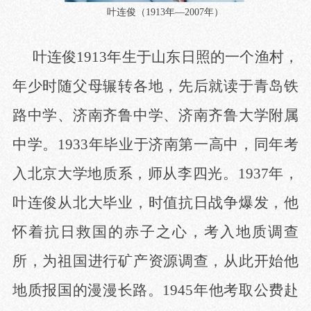
叶连俊（
1913
年—
2007
年
）
叶连俊
1913年生于山东日照的一个渔村，
年少时随父母辗转各地，先后就读于青岛铁
路中学、济南齐鲁中学、济南齐鲁大学附属
中学。
1933年毕业于济南第一高中，同年考
入北京大学地质系，师从李四光。1937年，
叶连俊从北大毕业，时值抗日战争爆发，他
怀着抗日救国的赤子之心，考入地质调查
所，为祖国进行矿产资源调查，从此开始他
地质报国的漫漫长路。1945年他考取公费赴