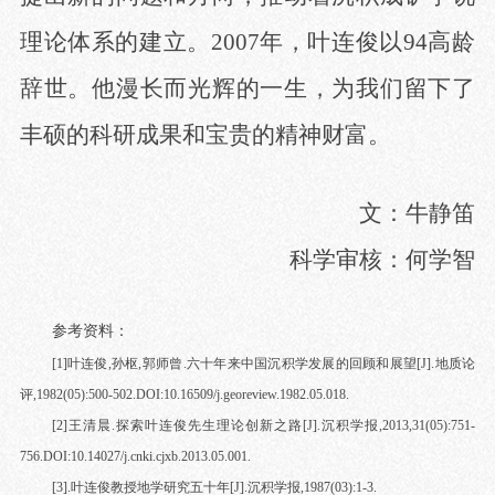
理论体系的建立。
2007年，叶连俊以94高龄
辞世。他漫长而光辉的一生，为我们留下了
丰硕的科研成果和宝贵的精神财富。
文：牛静笛
科学审核：何学智
参考资料：
[1]
叶连俊
,
孙枢
,
郭师曾
.
六十年来中国沉积学发展的回顾和展望
[J].
地质论
评
,1982(05):500-502.DOI:10.16509/j.georeview.1982.05.018.
[
2
]
王清晨
.
探索叶连俊先生理论创新之路
[J].
沉积学报
,2013,31(05):751-
756.DOI:10.14027/j.cnki.cjxb.2013.05.001.
[
3
].
叶连俊教授地学研究五十年
[J].
沉积学报
,1987(03):1-3.